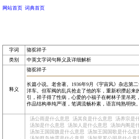
网站首页
词典首页
字词
骆驼祥子
类别
中英文字词句释义及详细解析
骆驼祥子
长篇小说。老舍著。1936年9月《宇宙风》杂志第
释义
洋车。但军阀的乱兵抢走了他的车，重新积攒起来
引，祥子得了性病，心爱的小福子在树林子里吊死
作品结构单纯严谨，笔调流畅朴素，语言纯熟明快
汤公雨是什么意思
汤其良是什么意思
汤养宗是
汤加是什么意思
汤加人是什么意思
汤加内阁是
汤加王国国旗是什么意思
汤加王国国歌是什么意
汤加群岛地震是什么意思
汤加里罗公园是什么意