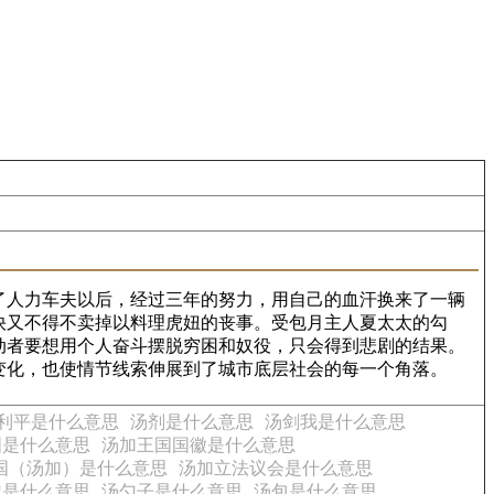
当上了人力车夫以后，经过三年的努力，用自己的血汗换来了一辆
快又不得不卖掉以料理虎妞的丧事。受包月主人夏太太的勾
动者要想用个人奋斗摆脱穷困和奴役，只会得到悲剧的结果。
变化，也使情节线索伸展到了城市底层社会的每一个角落。
利平是什么意思
汤剂是什么意思
汤剑我是什么意思
国是什么意思
汤加王国国徽是什么意思
国（汤加）是什么意思
汤加立法议会是什么意思
勺是什么意思
汤勺子是什么意思
汤包是什么意思