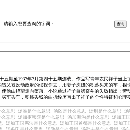
请输入您要查询的字词：
二十五期至1937年7月第四十五期连载。作品写青年农民祥子
的钱又被反动政府的侦探诈去，用妻子虎妞的积蓄买来的车，很
，使他由绝望走向堕落。小说通过祥子自我奋斗的失败指出：劳
。买车丢车，积钱丢钱的曲折经历写出了祥子的个性特征和心理
什么意思
汤准是什么意思
汤凶是什么意思
汤刑是什么意思
汤
什么意思
汤加枢密院是什么意思
汤加海沟是什么意思
汤加王
思
汤加王国宪法是什么意思
汤加王国首都是什么意思
汤加王
思
汤务氏是什么意思
汤勋是什么意思
汤勒去是什么意思
汤