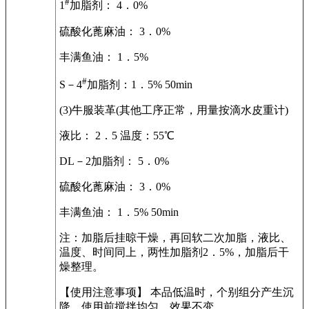
#
1
加脂剂： 4．0%
硫酸化蓖麻油： 3．0%
丰满鱼油： 1．5%
#
S－4
加脂剂：1．5% 50min
(3)牛服装革(其他工序正常，用量按滴水皮重计)
液比： 2．5 温度：55℃
DL－2加脂剂： 5．0%
硫酸化蓖麻油： 3．0%
丰满鱼油： 1．5% 50min
注：加脂后挂晾干燥，再回软二次加脂，液比、
温度、时间同上，两性加脂剂2．5%，加脂后干
燥整理。
【使用注意事项】 本品低温时，个别组分产生沉
降，使用前搅拌均匀，效果不变。