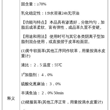
固含量：≥70%
乳化稳定性：1∶9水溶液24h无浮油
【功能与特点】 本品具有渗透好，分散均匀，加
脂后成革柔软、富有弹性，成品革久置不变硬。
【用途和用法】 使用时可与其它各类阴离子型加
脂剂混合使用，或直接揩于皮革粒面层。
(1)黄牛软面革(其他工序同作软革，用量按滴水皮
重计)
液比： 2．5 温度：55℃
#
1
加脂剂： 4．0%
硫酸化蓖麻油： 3．0%
丰满鱼油： 2．0% 50min
释义
(2)猪服装革(其他工序正常，用量按滴水皮重计)