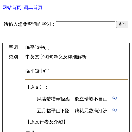
网站首页
词典首页
请输入您要查询的字词：
字词
临平道中(1)
类别
中英文字词句释义及详细解析
临平道中(1)
【原文】：
(2)
风蒲猎猎弄轻柔，欲立蜻蜓不自由。
(3)
五月临平山下路，藕花无数满汀洲。
【原文作者及介绍】：