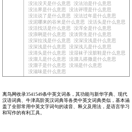
没法没天是什么意思
没法治是什么意思
没法界是什么意思
没法评理是什么意思
没法说了是什么意思
没法过年是什么意思
没泥哪来的谷米是什么意思
没活头是什么意思
没活找活是什么意思
没浑全是什么意思
没浪咧是什么意思
没淡营生是什么意思
没深拉浅是什么意思
没深没浅是什么意思
没深浅是什么意思
没深浅儿是什么意思
没清头是什么意思
没湿袜子没脏鞋是什么意思
没溜儿是什么意思
没溜儿搭撒是什么意思
没溜子是什么意思
没溺是什么意思
没滋味是什么意思
离鸟网收录3541549条中英文词条，其功能与新华字典、现代
汉语词典、牛津高阶英汉词典等各类中英文词典类似，基本涵
盖了全部常用中英文字词句的读音、释义及用法，是语言学习
和写作的有利工具。