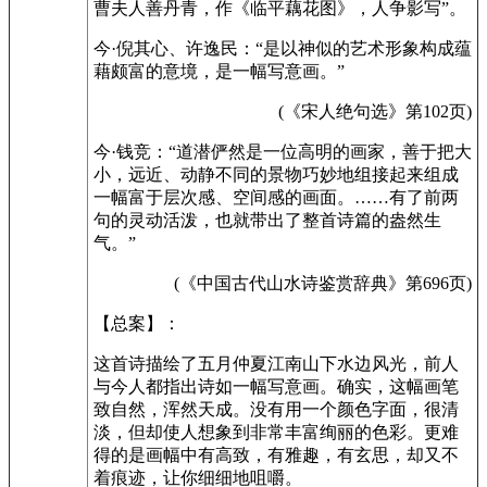
曹夫人善丹青，作《临平藕花图》，人争影写”。
今·倪其心、许逸民：“是以神似的艺术形象构成蕴
藉颇富的意境，是一幅写意画。”
(《宋人绝句选》第102页)
今·钱竞：“道潜俨然是一位高明的画家，善于把大
小，远近、动静不同的景物巧妙地组接起来组成
一幅富于层次感、空间感的画面。……有了前两
句的灵动活泼，也就带出了整首诗篇的盎然生
气。”
(《中国古代山水诗鉴赏辞典》第696页)
【总案】：
这首诗描绘了五月仲夏江南山下水边风光，前人
与今人都指出诗如一幅写意画。确实，这幅画笔
致自然，浑然天成。没有用一个颜色字面，很清
淡，但却使人想象到非常丰富绚丽的色彩。更难
得的是画幅中有高致，有雅趣，有玄思，却又不
着痕迹，让你细细地咀嚼。