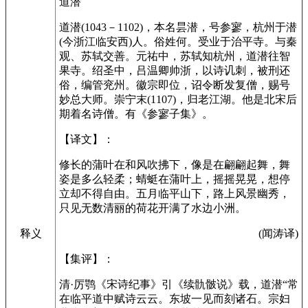
道潜
道潜(1043－1102)，本名昙潜，号参寥，杭州于潜
(今浙江临安西)人。俗姓何。受业于治平寺。与秦
观、苏轼交善。元祐中，苏轼知杭州，道潜往智
果寺。绍圣中，吕温卿帅浙，以诗讥刺，被刑还
俗，编管兖州。徽宗即位，诏令断发复僧，赐号
妙总大师。崇宁末(1107)，归老江湖。他是北宋后
期着名诗僧。有《参寥子集》。
【译文】：
修长的蒲叶在和风吹拂下，像是在翩翩起舞，舞
姿是多么轻柔；蜻蜓在蒲叶上，摇摇晃晃，想停
立却不得自由。五月临平山下，路上风景幽秀，
只见无数清丽的荷花开满了水边小洲。
(闻涛译)
释义
【集评】：
清·厉鹗《宋诗纪事》引《续骩骳说》载，道潜“常
在临平道中赋诗云云。东坡一见而刻诸石。宗妇