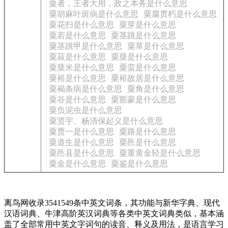
粟者，王者大用，政之本务是什么意思
粟胡麻叶斑病是什么意思
粟腐贯朽是什么意思
粟花扫是什么意思
粟芽是什么意思
粟若是什么意思
粟茎跳是什么意思
粟茎跳甲是什么意思
粟草是什么意思
粟菽是什么意思
粟蘖是什么意思
粟蘖米是什么意思
粟蛮是什么意思
粟裕是什么意思
粟裕故居是什么意思
粟褐条病是什么意思
粟角是什么意思
粟谷是什么意思
粟豁蒙是什么意思
粟负泥虫是什么意思
粟贤宇、杨清保起义是什么意思
粟贾一是什么意思
粟路是什么意思
粟道生是什么意思
粟邑是什么意思
粟邑县是什么意思
粟重黄金轻是什么意思
粟金是什么意思
粟鉴是什么意思
离鸟网收录3541549条中英文词条，其功能与新华字典、现代
汉语词典、牛津高阶英汉词典等各类中英文词典类似，基本涵
盖了全部常用中英文字词句的读音、释义及用法，是语言学习