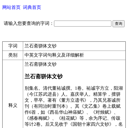
网站首页
词典首页
请输入您要查询的字词：
字词
兰石斋骈体文钞
类别
中英文字词句释义及详细解析
兰石斋骈体文钞
兰石斋骈体文钞
别集名。清代董祐诚撰。1卷。祐诚字方立，阳湖
（今江苏武进县）人。嘉庆举人。精算学，擅骈
文，早卒。著有《董方立遗书》，乃其兄基诚所
释义
刊（有同治时重刊本）。其《文乙集》卷上载赋
作6首，如《西岳华山神庙赋》、《对烛赋》、
《感春梅赋》、《桂花赋》等，余为序记、传跋
等计2卷。后又见收于《国朝十家四六文钞》，名