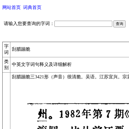
网站首页
词典首页
请输入您要查询的字词：
字
刮腊蹦脆
词
类
中英文字词句释义及详细解析
别
刮腊蹦脆
三
3421
形
（声音）很清脆。
吴语。
江苏宜兴。
宗