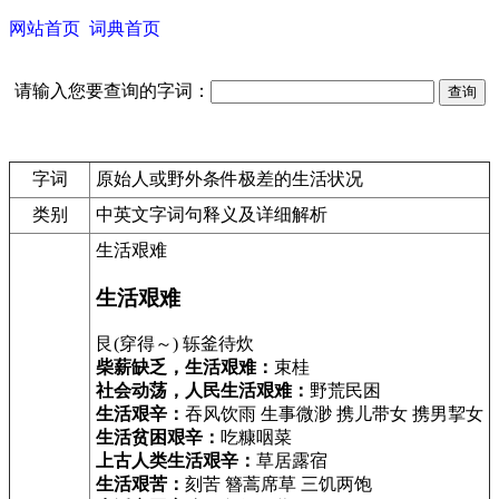
网站首页
词典首页
请输入您要查询的字词：
字词
原始人或野外条件极差的生活状况
类别
中英文字词句释义及详细解析
生活艰难
生活艰难
艮(穿得～) 轹釜待炊
柴薪缺乏，生活艰难：
束桂
社会动荡，人民生活艰难：
野荒民困
生活艰辛：
吞风饮雨 生事微渺 携儿带女 携男挈女
生活贫困艰辛：
吃糠咽菜
上古人类生活艰辛：
草居露宿
生活艰苦：
刻苦 簪蒿席草 三饥两饱