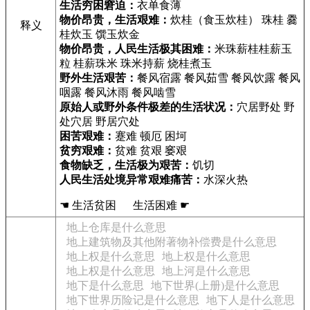
生活穷困窘迫：
衣单食薄
物价昂贵，生活艰难：
炊桂（食玉炊桂） 珠桂 爨
释义
桂炊玉 馔玉炊金
物价昂贵，人民生活极其困难：
米珠薪桂桂薪玉
粒 桂薪珠米 珠米持薪 烧桂煮玉
野外生活艰苦：
餐风宿露 餐风茹雪 餐风饮露 餐风
咽露 餐风沐雨 餐风啮雪
原始人或野外条件极差的生活状况：
穴居野处 野
处穴居 野居穴处
困苦艰难：
蹇难 顿厄 困坷
贫穷艰难：
贫难 贫艰 窭艰
食物缺乏，生活极为艰苦：
饥切
人民生活处境异常艰难痛苦：
水深火热
☚ 生活贫困 生活困难 ☛
地上仓库是什么意思
地上建筑物及其他附著物补偿费是什么意思
地上权是什么意思
地上权是什么意思
地上权是什么意思
地上河是什么意思
地下是什么意思
地下世界(上册)是什么意思
地下世界历险记是什么意思
地下人是什么意思