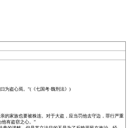
为盗心焉。”(《七国考·魏刑法》)
亲的家族也要被株连。对于大盗，应当罚他去守边，罪行严重
他有盗窃之心。”
法典的滥觞。但是其立法目的不是为了反映平民在政治、经