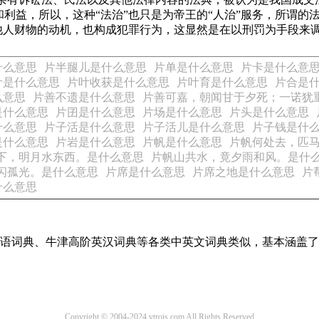
利益，所以，这种“法治”也只是为帝王的“人治”服务，所谓的
占他人财物的动机，也构成犯罪行为，这显然是在以刑罚为手段来
什么意思
片半腿儿是什么意思
片单是什么意思
片卡是什么意
叶是什么意思
片叶收获是什么意思
片叶育是什么意思
片合是
么意思
片善不遗是什么意思
片善可嘉，朝闻甘于夕死；一诺犹
是什么意思
片囝是什么意思
片场是什么意思
片头是什么意思
什么意思
片子活是什么意思
片子活儿是什么意思
片子钱是什
是什么意思
片岩是什么意思
片帆是什么意思
片帆何处去，匹
下，明月水东西。是什么意思
片帆山共水，竟夕雨和风。是什
闪孤光。是什么意思
片席是什么意思
片席之地是什么意思
片
什么意思
现代汉语词典、牛津高阶英汉词典等各类中英文词典类似，基本涵
Copyright © 2004-2024 vtrois.com All Rights Reserved