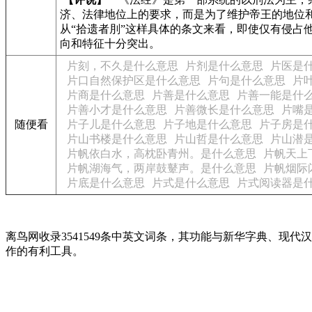
济、法律地位上的要求，而是为了维护帝王的地位和
从“拾遗者刖”这样具体的条文来看，即使仅有侵
向和特征十分突出。
片刻，不久是什么意思
片剂是什么意思
片医是
片口自然保护区是什么意思
片句是什么意思
片
片商是什么意思
片善是什么意思
片善一能是什
片善小才是什么意思
片善微长是什么意思
片嘴
随便看
片子儿是什么意思
片子地是什么意思
片子房是
片山书楼是什么意思
片山哲是什么意思
片山潜
片帆依白水，高枕卧青州。是什么意思
片帆天上
片帆湖海气，两岸鼓鼙声。是什么意思
片帆烟际
片底是什么意思
片式是什么意思
片式阅读器是
离鸟网收录3541549条中英文词条，其功能与新华字典、
作的有利工具。