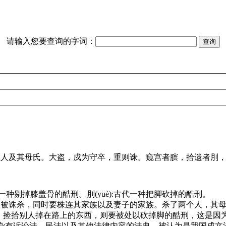
请输入您要查询的字词：
人及其母氏。大盗，戍为守卒，重则诛。窥宫者膑，拾遗者刖，曰
一种剔掉膝盖骨的酷刑。刖(yuè):古代一种把脚砍掉的酷刑。
被诛杀，同时要株连其家族以及妻子的家族。杀了两个人，其母
；捡拾别人掉在路上的东西，则要被处以砍掉脚的酷刑，这是因为
有诉讼法、民法以及其他法律内容的法典，被认为是我国成文