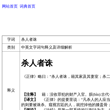
网站首页
词典首页
字词
杀人者诛
类别
中英文字词句释义及详细解析
杀人者诛
《正律》略曰：“杀人者诛，籍其家及其妻室；杀二
释义
【注释】
籍：没收罪犯的财产入官。膑(bìn):古代
【译文】
《正律》的提要里说：“凡杀人的人应当
的则要被诛杀。窥视宫廷的人，就挖掉他的膝盖骨
【评说】
《法经》是第一部系统的以刑法为主，杂