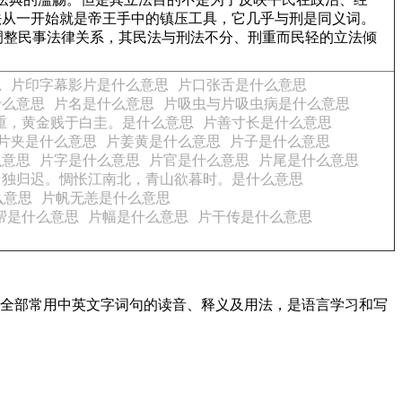
法从一开始就是帝王手中的镇压工具，它几乎与刑是同义词。
调整民事法律关系，其民法与刑法不分、刑重而民轻的立法倾
思
片印字幕影片是什么意思
片口张舌是什么意思
什么意思
片名是什么意思
片吸虫与片吸虫病是什么意思
重，黄金贱于白圭。是什么意思
片善寸长是什么意思
片夹是什么意思
片姜黄是什么意思
片子是什么意思
么意思
片字是什么意思
片官是什么意思
片尾是什么意思
马独归迟。惆怅江南北，青山欲暮时。是什么意思
么意思
片帆无恙是什么意思
帮是什么意思
片幅是什么意思
片干传是什么意思
盖了全部常用中英文字词句的读音、释义及用法，是语言学习和写