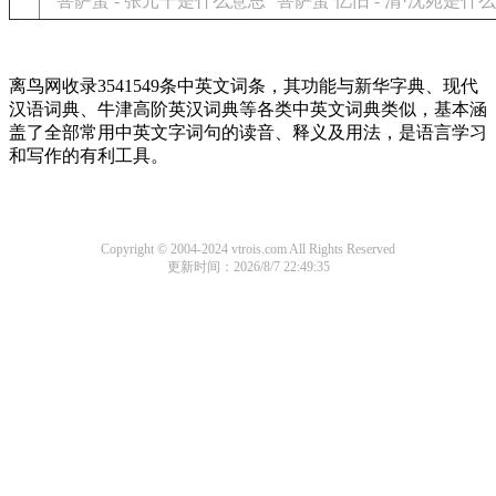
菩萨蛮 - 张元干是什么意思
菩萨蛮 忆旧 - 清·沈宛是什
离鸟网收录3541549条中英文词条，其功能与新华字典、现代
汉语词典、牛津高阶英汉词典等各类中英文词典类似，基本涵
盖了全部常用中英文字词句的读音、释义及用法，是语言学习
和写作的有利工具。
Copyright © 2004-2024 vtrois.com All Rights Reserved
更新时间：2026/8/7 22:49:35