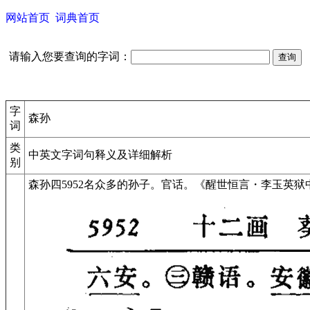
网站首页
词典首页
请输入您要查询的字词：
字
森孙
词
类
中英文字词句释义及详细解析
别
森孙
四
5952
名
众多的孙子。
官话。
《醒世恒言・李玉英狱