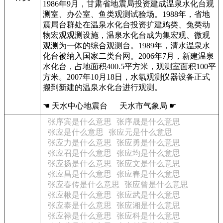
1986年9月，甘肃省地震局投资建成温泉水化台观
测室、办公室、鱼类观测试验场。1988年，省地
震局台群处在温泉水化台投资扩建鸡类、兔类动
物宏观观测设施，温泉水化台成为集宏观、微观
观测为一体的综合观测台。1989年，清水温泉水
化台被纳入国家二类台网。2006年7月，新建温泉
水化台，占地面积400.5平方米，观测室面积100平
方米。2007年10月18日，水氡观测仪器设备正式
搬到新建的温泉水化台进行观测。
☚ 天水中心地震台 天水市气象局 ☛
张序宾是什么意思
张序晟是什么意思
张应是什么意思
张应元是什么意思
张应力是什么意思
张应勇是什么意思
张应召是什么意思
张应均是什么意思
张应扬是什么意思
张应文是什么意思
张应昌是什么意思
张应春是什么意思
张应春传是什么意思
张应曾是什么意思
张应楸是什么意思
张应武是什么意思
张应泰是什么意思
张应湘是什么意思
张应禄是什么意思
张应科是什么意思