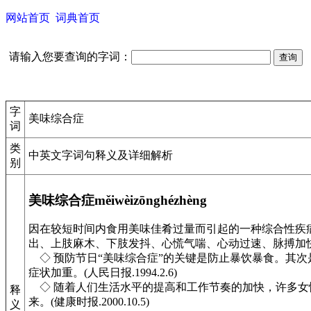
网站首页
词典首页
请输入您要查询的字词：
字
美味综合症
词
类
中英文字词句释义及详细解析
别
美味综合症měiwèizōnghézhèng
因在较短时间内食用美味佳肴过量而引起的一种综合性疾
出、上肢麻木、下肢发抖、心慌气喘、心动过速、脉搏加
◇ 预防节日“美味综合症”的关键是防止暴饮暴食。其
症状加重。(人民日报.1994.2.6)
◇ 随着人们生活水平的提高和工作节奏的加快，许多女
释
来。(健康时报.2000.10.5)
义