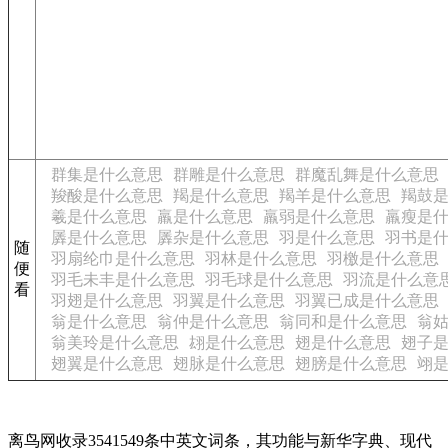
群集是什么意思
群雕是什么意思
群魔乱舞是什么意思
羧酸是什么意思
羯是什么意思
羯羊是什么意思
羯鼓
羲是什么意思
羸是什么意思
羸弱是什么意思
羸瘦是
羼是什么意思
羼杂是什么意思
羽是什么意思
羽书是
随
羽扇纶巾是什么意思
羽林是什么意思
羽檄是什么意思
便
羽毛未丰是什么意思
羽毛球是什么意思
羽流是什么意
看
羽翅是什么意思
羽翼是什么意思
羽翼已成是什么意思
翁是什么意思
翁仲是什么意思
翁同和是什么意思
翁
翁美玲是什么意思
翃是什么意思
翅是什么意思
翅子
翅翼是什么意思
翅脉是什么意思
翅膀是什么意思
翊
离鸟网收录3541549条中英文词条，其功能与新华字典、现代