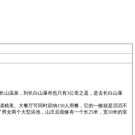
长山温泉，到长白山瀑布也只有3公里之遥，是去长白山瀑
装潢精美。大餐厅可同时容纳150人用餐，它的一侧就是滔滔不
男女两个大型浴池，山庄后面修有一个长25米，宽10米的室