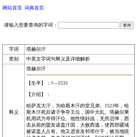
网站首页
词典首页
请输入您要查询的字词：
字词
塔赫尔汗
类别
中英文字词句释义及详细解析
塔赫尔汗
【生卒】：?—1533
【介绍】：
哈萨克大汗，为哈斯木汗的堂兄弟。1523年，哈
释义
斯木汗死后诸子争夺王位，国中大乱。塔赫尔乘
机用武力夺得汗位。他性情好战，无所忌惮，西
击从前的盟友诺盖汗国，大败西逃，使西部疆域
被诺盖人占有。他又进攻友邻塔什干，被当地统