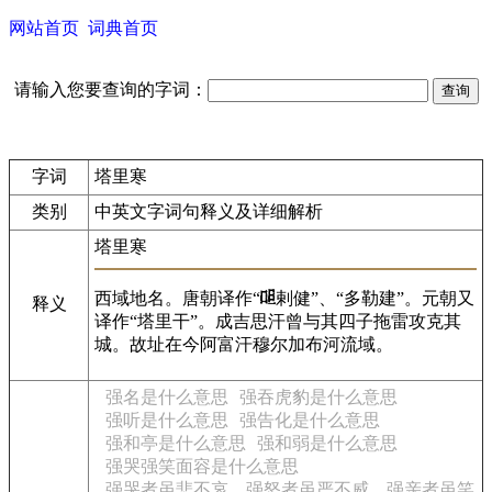
网站首页
词典首页
请输入您要查询的字词：
字词
塔里寒
类别
中英文字词句释义及详细解析
塔里寒
西域地名。唐朝译作“
剌健”、“多勒建”。元朝又
释义
译作“塔里干”。成吉思汗曾与其四子拖雷攻克其
城。故址在今阿富汗穆尔加布河流域。
强名是什么意思
强吞虎豹是什么意思
强听是什么意思
强告化是什么意思
强和亭是什么意思
强和弱是什么意思
强哭强笑面容是什么意思
强哭者虽悲不哀，强怒者虽严不威，强亲者虽笑