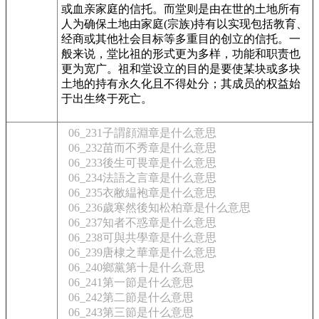
或血亲家庭的信托。而堂则是由在世的土地所有
人为确保土地由家庭(宗族)持有以实现包括教育、
经商或其他社会目标等多重目的创立的信托。一
般来说，堂比祖的形式更为多样，功能和职责也
更为宽广。祖和堂设立的目的是要使某块或多块
土地的持有永久化且不得处分；其成员的权益始
于出生终于死亡。
06_231子謂顔淵章是什么意思
06_232苗而不秀章是什么意思
06_233後生可畏章是什么意思
06_234法語之言章是什么意思
06_235衣敝緼袍章是什么意思
06_236歲寒然後知松柏章是什么意思
06_237知者不惑章是什么意思
06_238可與共學章是什么意思
06_239唐棣之華章是什么意思
06_240鄉黨第十是什么意思
06_241第一節是什么意思
06_242第二節是什么意思
06_243第三節是什么意思