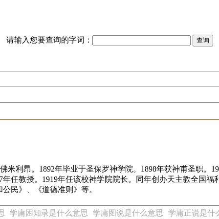
请输入您要查询的字词：
米利昂。1892年毕业于圣保罗神学院。1898年获神甫圣职。190
917年任教授。1919年任该校神学院院长。同年创办天主教全国
和公民》、《道德准则》等。
思
学庸困知录是什么意思
学庸图说是什么意思
学庸正说是什