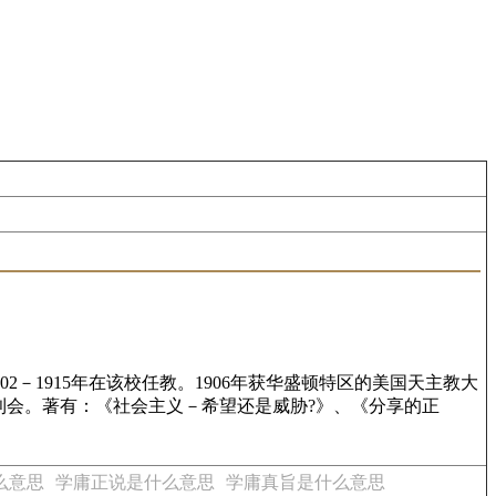
2－1915年在该校任教。1906年获华盛顿特区的美国天主教大
福利会。著有：《社会主义－希望还是威胁?》、《分享的正
么意思
学庸正说是什么意思
学庸真旨是什么意思