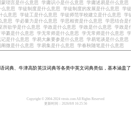
训蒙琐言是什么意思
学庸识小是什么意思
学庸述易是什么意思
什么意思
学徒制度是什么意思
学徒制度的发展是什么意思
学
什么意思
学徒工是什么意思
学徒师范学校建立是什么意思
学
么意思
学必量力是什么意思
学思相资是什么意思
学思结合是
至所欲学是什么意思
学政是什么意思
学政是什么意思
学政是
占毕纂是什么意思
学无常师是什么意思
学无常师是什么意思
笔记是什么意思
学易大象要参是什么意思
学易笔谈是什么意思
易阐微是什么意思
学易集是什么意思
学春秋随笔是什么意思
现代汉语词典、牛津高阶英汉词典等各类中英文词典类似，基本涵
Copyright © 2004-2024 vtrois.com All Rights Reserved
更新时间：2026/8/8 16:25:56