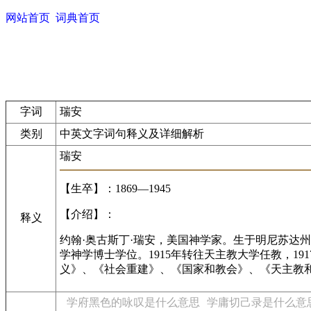
网站首页
词典首页
字词
瑞安
类别
中英文字词句释义及详细解析
瑞安
【生卒】：1869—1945
【介绍】：
释义
约翰·奥古斯丁·瑞安，美国神学家。生于明尼苏达州佛
学神学博士学位。1915年转往天主教大学任教，1
义》、《社会重建》、《国家和教会》、《天主教
学府黑色的咏叹是什么意思
学庸切己录是什么意