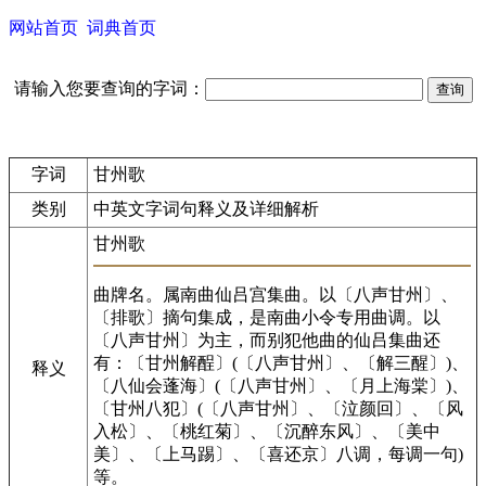
网站首页
词典首页
请输入您要查询的字词：
字词
甘州歌
类别
中英文字词句释义及详细解析
甘州歌
曲牌名。属南曲仙吕宫集曲。以〔八声甘州〕、
〔排歌〕摘句集成，是南曲小令专用曲调。以
〔八声甘州〕为主，而别犯他曲的仙吕集曲还
有：〔甘州解酲〕(〔八声甘州〕、〔解三醒〕)、
释义
〔八仙会蓬海〕(〔八声甘州〕、〔月上海棠〕)、
〔甘州八犯〕(〔八声甘州〕、〔泣颜回〕、〔风
入松〕、〔桃红菊〕、〔沉醉东风〕、〔美中
美〕、〔上马踢〕、〔喜还京〕八调，每调一句)
等。