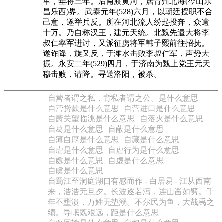
军，垂将三年。后南渡黄河，居青州北海(今山东
昌乐西)界。武泰元年(528)六月，以朝廷授职不合
己意，遂举兵反。所在河北流人纷起投奔，众逾
十万。乃自称汉王，建元天统。北魏先遣大将李
叔仁率军进讨，又派征虏将军韩子熙前往招抚。
遂诈降，旋又反，于潍水击败李叔仁军，声势大
振。永安二年(529)四月，于济南为魏上党王元天
穆击败，请降。寻送洛阳，被杀。
自营者谓之私，背私者谓之公。是什么意思
自营贷款是什么意思
自营进口是什么意思
自萧关望临洮是什么意思
自落火是什么意思
自葛是什么意思
自蔽是什么意思
自薄自厚是什么意思
自藏是什么意思
自虐是什么意思
自虐行为是什么意思
自處是什么意思
自虚是什么意思
自虞是什么意思
自蜀江至洞庭湖口有感而作 - 白居易 - 江从西南
来，浩浩无旦夕。长波逐若泻，连山凿如劈。千
年不壅溃，万姓无垫溺。不尔民为鱼，大哉禹之
绩。导岷既艰远，距是什么意思