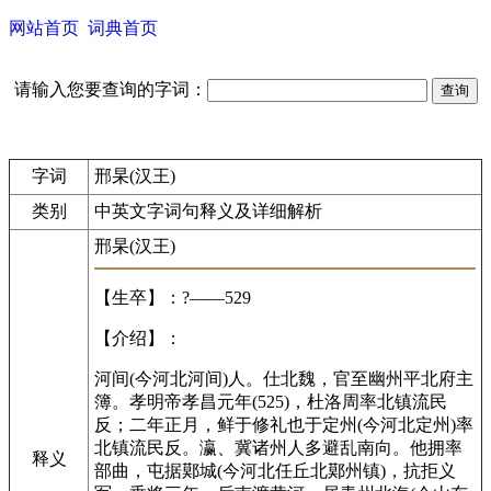
网站首页
词典首页
请输入您要查询的字词：
字词
邢杲(汉王)
类别
中英文字词句释义及详细解析
邢杲(汉王)
【生卒】：?——529
【介绍】：
河间(今河北河间)人。仕北魏，官至幽州平北府主
簿。孝明帝孝昌元年(525)，杜洛周率北镇流民
反；二年正月，鲜于修礼也于定州(今河北定州)率
北镇流民反。瀛、冀诸州人多避乱南向。他拥率
释义
部曲，屯据鄚城(今河北任丘北鄚州镇)，抗拒义